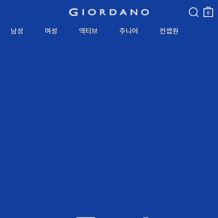
검색
장바
구니
0
남성
여성
액티브
주니어
컨셉원