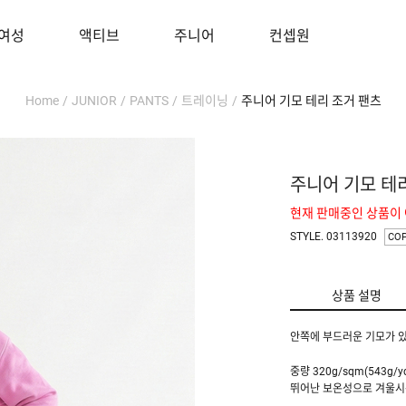
여성
액티브
주니어
컨셉원
Home
/
JUNIOR
/
PANTS
/
트레이닝
/
주니어 기모 테리 조거 팬츠
주니어 기모 테
현재 판매중인 상품이
STYLE. 03113920
CO
상품 설명
안쪽에 부드러운 기모가 있
중량 320g/sqm(543
뛰어난 보온성으로 겨울시