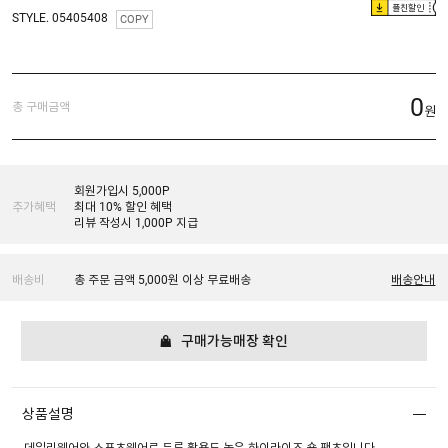
플친할인
STYLE. 05405408
COPY
0
총 구매금액
원
회원가입시 5,000P
추가혜택
최대 10% 할인 혜택
리뷰 작성시 1,000P 지급
배송비
총 주문 금액 5,000원 이상 무료배송
배송안내
구매가능매장 확인
상품설명
데일리웨어와 스포츠웨어로 두루 활용도 높은 하이라이즈 숏 팬츠입니다.