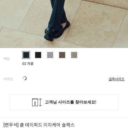
색상
02 차콜
사이즈
실측사이즈
[변우석] 쿨 테이퍼드 이지케어 슬랙스