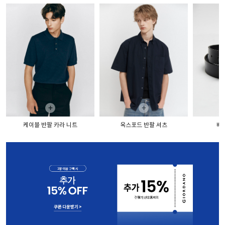
+
+
케이블 반팔 카라 니트
옥스포드 반팔 셔츠
베