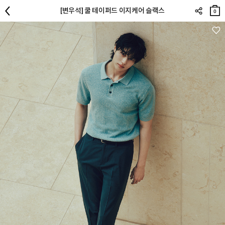
장바
[변우석] 쿨 테이퍼드 이지케어 슬랙스
구니
0