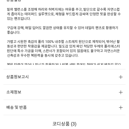
밑위 밸런스를 조정해 허리와 허벅지에는 여유를 주고, 밑단으로 갈수록 자연스럽
게 좁아지는 테이퍼드 실루엣으로, 체형을 부드럽게 감싸며 단정한 핏을 완성할 수
있는 팬츠입니다.
구김에 강해, 매일 입어도 깔끔한 상태를 유지할 수 있어 데일리 팬츠로 황용하기
좋습니다.
가볍고 시원한 촉감의 폴리 100% 내추럴 스트레치 원단으로 제작되어, 뛰어난 활
동성과 편안한 착용감을 제공합니다. 밀도감 있게 짜인 적당한 두께의 폴리에스터
원단에 특수 가공을 더해, 스판사가 포함되어 있지 않음에도 불구하고 자연스러운
신축성과 우수한 복원력을 동시에 갖추고 있습니다.
복원 탄력이 뛰어나 장시간 착용하거나 반복 세탁 후에도 형태가 쉽게 변하지 않으
며, 흐트러짐 없이 깔끔한 핏을 유지해 줍니다.
또한 구김이 적고 세탁과 관리가 간편한 이지케어 기능으로 실용성을 더했으며, 마
상품정보고시
감에는 내구성이 뛰어난 YKK社의 지퍼를 사용해 완성도를 높였습니다.
소재정보
배송 및 반품
코디상품 (
3
)