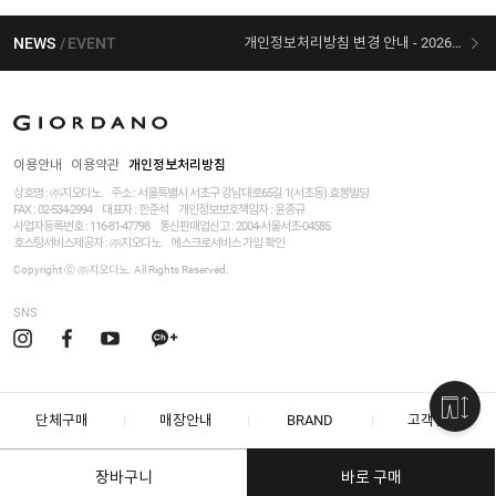
NEWS
EVENT
개인정보처리방침 변경 안내 - 2026/07/30 시행
[선착순 사은품] 지오다노 X 슈퍼마리오 콜라보
이용안내
이용약관
개인정보처리방침
상호명 : ㈜지오다노
주소 : 서울특별시 서초구 강남대로65길 1(서초동) 효봉빌딩
FAX : 02-534-2994
대표자 : 한준석
개인정보보호책임자 :
윤종규
사업자등록번호 :
116-81-47798
통신판매업신고 : 2004-서울서초-04585
호스팅서비스제공자 : ㈜지오다노
에스크로서비스 가입 확인
Copyright ⓒ ㈜지오다노. All Rights Reserved.
SNS
단체구매
매장안내
BRAND
고객센터
장바구니
바로 구매