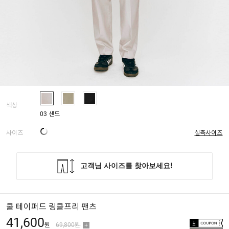
색상
03 샌드
사이즈
실측사이즈
쿨 테이퍼드 링클프리 팬츠
41,600
원
69,800원