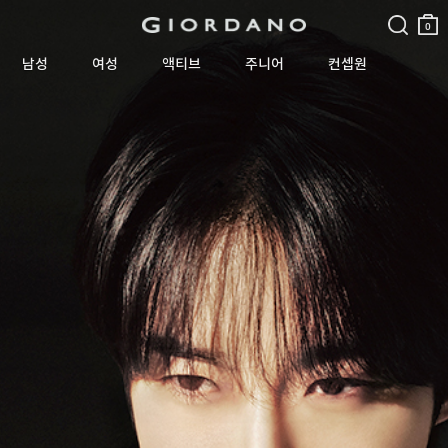
검색
장바
구니
0
남성
여성
액티브
주니어
컨셉원