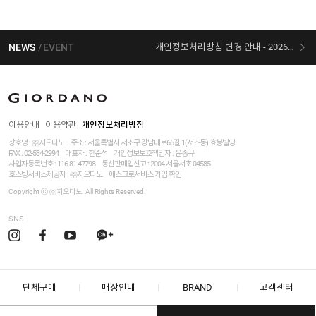
NEWS
EVENT
개인정보처리방침 변경 안내 - 2026/07/30 시행
[선착순 사은품] 지오다노 X 슈퍼마리오 콜라보
이용안내
이용약관
개인정보처리방침
상호명 : ㈜지오다노
주소 : 서울특별시 서초구 강남대로65길 1(서초동) 효봉빌딩
FAX : 02-534-2994
대표자 : 한준석
개인정보보호책임자 :
윤종규
사업자등록번호 :
116-81-47798
통신판매업신고 : 2004-서울서초-04585
호스팅서비스제공자 : ㈜지오다노
에스크로서비스 가입 확인
Copyright ⓒ ㈜지오다노. All Rights Reserved.
SNS
단체구매
매장안내
BRAND
고객센터