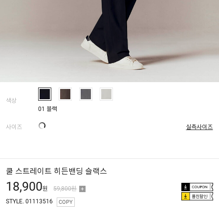
색상
01 블랙
사이즈
실측사이즈
쿨 스트레이트 히든밴딩 슬랙스
18,900
원
59,800원
플친할인
STYLE. 01113516
COPY