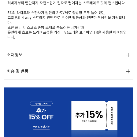
허벅지부터 밑단까지 자연스럽게 일자로 떨어지는 스트레이트 핏의 팬츠입니다.
5%의 라이크라 스판사가 원단의 가로/세로 양방향 모두 들어 있는
고밀도의 4-way 스트레치 원단으로 우수한 활동성과 편안한 착용감을 자랑합니
다.
또한 폴리, 비스코스 혼방 소재로 부드러운 터치감과
유연하게 흐르는 드레이프성을 가진 고급스러운 프리미엄 TR을 사용한 아이템입
니다.
쾌적함을 더해줄 쿨 기능성 원사가 믹스되어 있으며
172g의 가벼운 중량으로 한여름에도 산뜻하게 착용 가능한 두께감입니다.
소재정보
특히 지오다노의 독자적인 후가공법으로 개발하여
기존 소재들보다 수분 및 땀을 흡수하고 방출하는데 우수한 기능을 갖추어,
배송 및 반품
더운 여름철에 시원하고 쾌적한 착용감을 느낄 수 있습니다.
허리에 히든 밴딩 디테일로 착용시 더욱 편안한 착용감을 유지하실 수 있으며,
팬츠 내부 포케팅과 라이닝의 컬러 별 맞춤 개발로 고급스럽고 우수한 품질을 보장
합니다.
YKK사의 컬러 별 매칭된 지퍼와
독자적으로 개발한 견고한 속 버튼 사용으로 기능적인 안정성 역시 갖추었습니다.
기본적인 블랙 컬러부터 세련된 슬레이트 컬러, 샌드, 딥한 컬러감의 다크 모카까지
다양한 컬러로 구성되어 선택의 폭을 넓혔습니다.