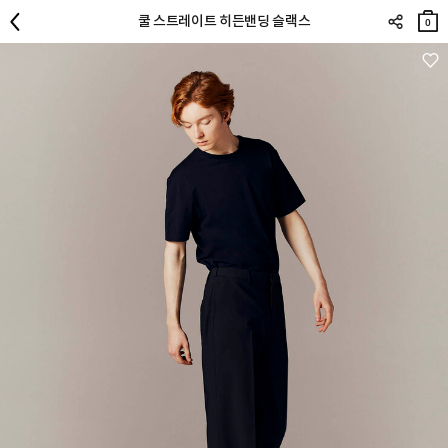
장바
쿨 스트레이트 히든밴딩 슬랙스
구니
0