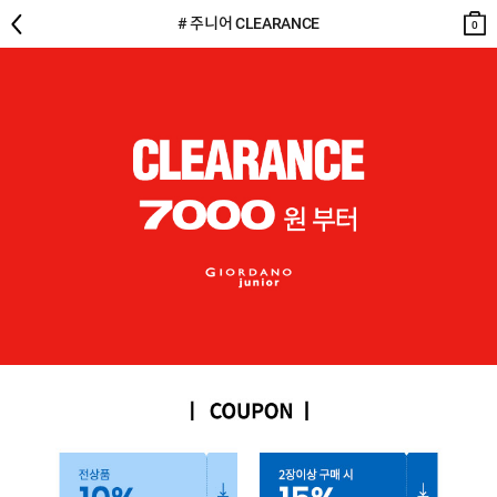
뒤로
검색
장바
장바
# 주니어 CLEARANCE
구니
구니
0
0