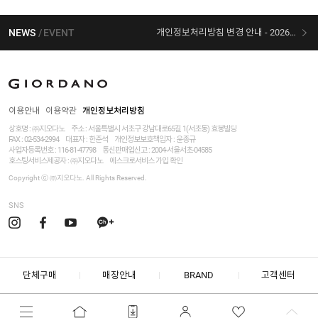
NEWS
EVENT
개인정보처리방침 변경 안내 - 2026/07/30 시행
[선착순 사은품] 지오다노 X 슈퍼마리오 콜라보
이용안내
이용약관
개인정보처리방침
상호명 : ㈜지오다노
주소 : 서울특별시 서초구 강남대로65길 1(서초동) 효봉빌딩
FAX : 02-534-2994
대표자 : 한준석
개인정보보호책임자 :
윤종규
사업자등록번호 :
116-81-47798
통신판매업신고 : 2004-서울서초-04585
호스팅서비스제공자 : ㈜지오다노
에스크로서비스 가입 확인
Copyright ⓒ ㈜지오다노. All Rights Reserved.
SNS
단체구매
매장안내
BRAND
고객센터