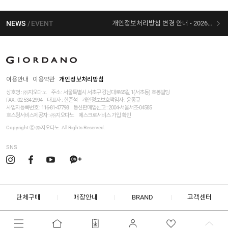
NEWS
EVENT
개인정보처리방침 변경 안내 - 2026/07/30 시행
[선착순 사은품] 지오다노 X 슈퍼마리오 콜라보
이용안내
이용약관
개인정보처리방침
상호명 : ㈜지오다노
주소 : 서울특별시 서초구 강남대로65길 1(서초동) 효봉빌딩
FAX : 02-534-2994
대표자 : 한준석
개인정보보호책임자 :
윤종규
사업자등록번호 :
116-81-47798
통신판매업신고 : 2004-서울서초-04585
호스팅서비스제공자 : ㈜지오다노
에스크로서비스 가입 확인
Copyright ⓒ ㈜지오다노. All Rights Reserved.
SNS
단체구매
매장안내
BRAND
고객센터