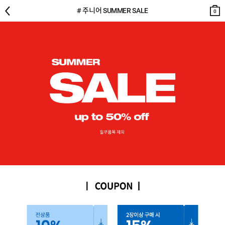
뒤로
검색
장바
장바
# 주니어 SUMMER SALE
구니
구니
0
0