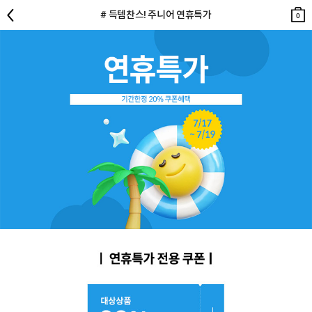
뒤로
검색
장바
장바
# 득템찬스! 주니어 연휴특가
구니
구니
0
0