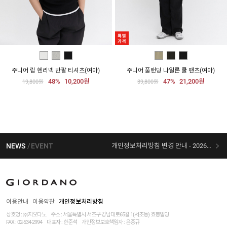
주니어 립 헨리넥 반팔 티셔츠(여아)
주니어 풀밴딩 나일론 쿨 팬츠(여아)
48%
10,200원
47%
21,200원
19,800원
39,800원
NEWS
EVENT
개인정보처리방침 변경 안내 - 2026/07/30 시행
[선착순 사은품] 지오다노 X 슈퍼마리오 콜라보
이용안내
이용약관
개인정보처리방침
상호명 : ㈜지오다노
주소 : 서울특별시 서초구 강남대로65길 1(서초동) 효봉빌딩
FAX : 02-534-2994
대표자 : 한준석
개인정보보호책임자 :
윤종규