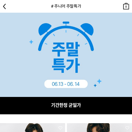
뒤로
검색
장바
장바
# 주니어 주말특가
구니
구니
0
0