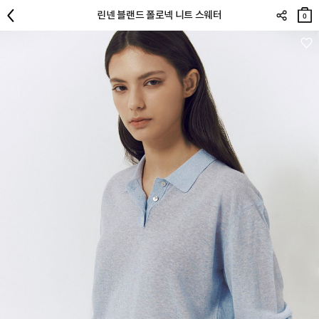
장바
린넨 블랜드 폴로넥 니트 스웨터
구니
0