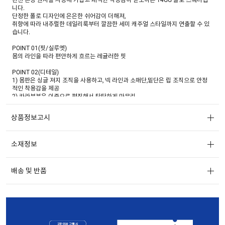
니다.
단정한 폴로 디자인에 은은한 쉬어감이 더해져,
취향에 따라 내추럴한 데일리룩부터 깔끔한 세미 캐주얼 스타일까지 연출할 수 있
습니다.
POINT 01(핏/실루엣)
몸의 라인을 따라 편안하게 흐르는 레귤러한 핏
POINT 02(디테일)
1) 몸판은 싱글 져지 조직을 사용하고, 넥 라인과 소매단,밑단은 립 조직으로 안정
적인 착용감을 제공
2) 카라부분은 이중으로 편직해서 탄탄하게 마무리
3) 리얼 자개 단추를 사용해 고급스러운 디테일 적용
상품정보고시
POINT 03(소재)
1) LINEN/COTTON/RE.POLY/NYLON (30/39/17/14)
린넨 혼방 원사를 14게이지로 편직 하여 은은하게 비치는 쉬어한 느낌
소재정보
2) 기계 세탁이 가능한 워셔블 소재로 관리가 편함
배송 및 반품