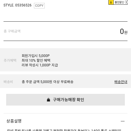
플친할인
STYLE. 05356526
COPY
0
총 구매금액
원
회원가입시 5,000P
추가혜택
최대 10% 할인 혜택
리뷰 작성시 1,000P 지급
배송비
총 주문 금액 5,000원 이상 무료배송
배송안내
구매가능매장 확인
상품설명
린넨 혼방 원사를 사용해 가볍고 쾌적한 착용감이 돋보이는 14GG 폴로 스웨터입