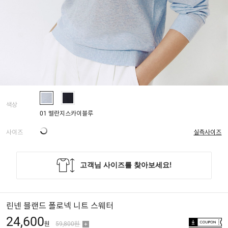
색상
01 멜란지스카이블루
사이즈
실측사이즈
린넨 블랜드 폴로넥 니트 스웨터
24,600
원
59,800원