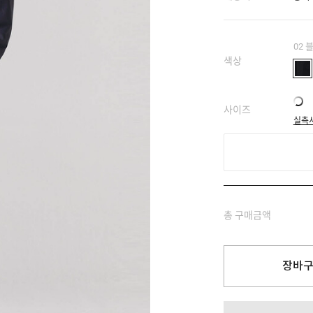
02 
색상
사이즈
실측
총 구매금액
장바구