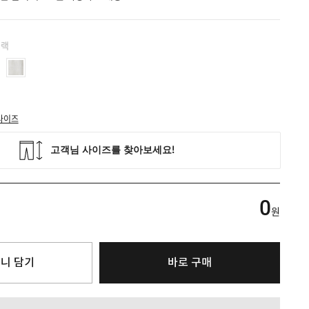
블랙
사이즈
0
원
니 담기
바로 구매