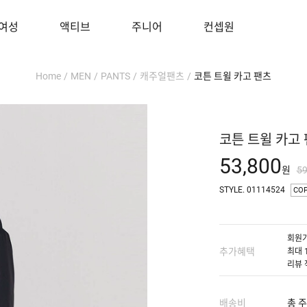
여성
액티브
주니어
컨셉원
Home
/
MEN
/
PANTS
/
캐주얼팬츠
/
코튼 트윌 카고 팬츠
코튼 트윌 카고
53,800
원
5
STYLE. 01114524
CO
회원가
추가혜택
최대 
리뷰 
배송비
총 주