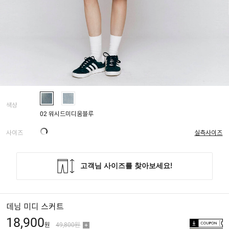
색상
02 워시드미디움블루
사이즈
실측사이즈
데님 미디 스커트
18,900
원
49,800원