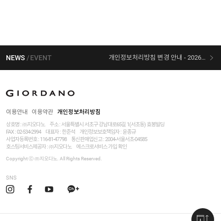
NEWS
EVENT
개인정보처리방침 변경 안내 - 2026/07/30 시행
[선착순 사은품] 지오다노 X 슈퍼마리오 콜라보
이용안내
이용약관
개인정보처리방침
상호명 : ㈜지오다노
주소 : 서울특별시 서초구 강남대로65길 1(서초동) 효봉빌딩
FAX : 02-534-2994
대표자 : 한준석
개인정보보호책임자 :
윤종규
사업자등록번호 :
116-81-47798
통신판매업신고 : 2004-서울서초-04585
호스팅서비스제공자 : ㈜지오다노
에스크로서비스 가입 확인
Copyright ⓒ ㈜지오다노. All Rights Reserved.
SNS