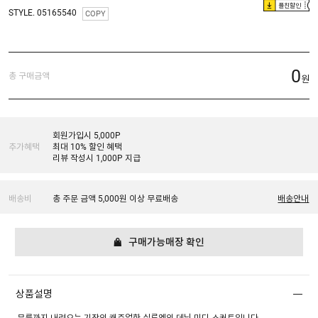
플친할인
STYLE. 05165540
COPY
0
총 구매금액
원
회원가입시 5,000P
추가혜택
최대 10% 할인 혜택
리뷰 작성시 1,000P 지급
배송비
총 주문 금액 5,000원 이상 무료배송
배송안내
구매가능매장 확인
상품설명
무릎까지 내려오는 기장의 캐쥬얼한 실루엣의 데님 미디 스커트입니다.