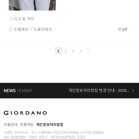
NEWS
EVENT
개인정보처리방침 변경 안내 - 2026/07/30 시행
[선착순 사은품] 지오다노 X 슈퍼마리오 콜라보
이용안내
이용약관
개인정보처리방침
상호명 : ㈜지오다노
주소 : 서울특별시 서초구 강남대로65길 1(서초동) 효봉빌딩
FAX : 02-534-2994
대표자 : 한준석
개인정보보호책임자 :
윤종규