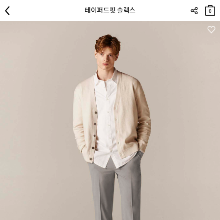
장바
테이퍼드핏 슬랙스
구니
0