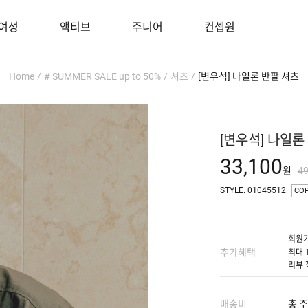
여성
액티브
주니어
컨셉원
Home
/
# SUMMER SALE up to 50%
/
셔츠
/
[변우석] 나일론 반팔 셔츠
[변우석] 나일론
33,100
원
4
STYLE. 01045512
CO
회원가
추가혜택
최대 
리뷰 
배송비
총 주