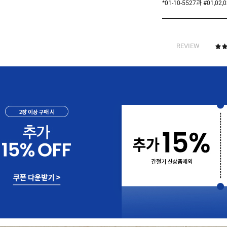
*01-10-5527과 #01,
REVIEW