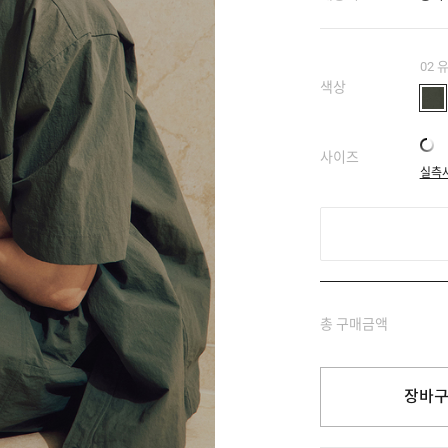
02
색상
사이즈
실측
총 구매금액
장바구