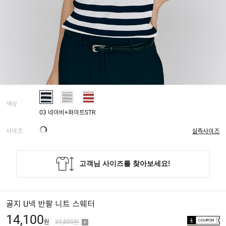
색상
03 네이비+화이트STR
사이즈
실측사이즈
골지 U넥 반팔 니트 스웨터
14,100
원
39,800원