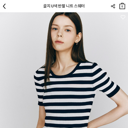
장바
골지 U넥 반팔 니트 스웨터
구니
0