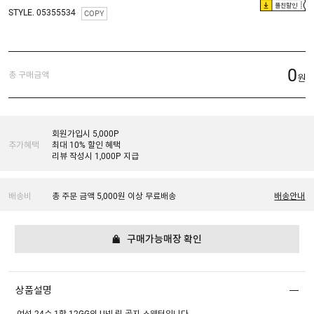
플친할인
STYLE. 05355534
COPY
0
총 구매금액
원
회원가입시 5,000P
추가혜택
최대 10% 할인 혜택
리뷰 작성시 1,000P 지급
배송비
총 주문 금액 5,000원 이상 무료배송
배송안내
구매가능매장 확인
상품설명
여성 24수 1합 12GG의 U넥 립 골지 스웨터입니다.