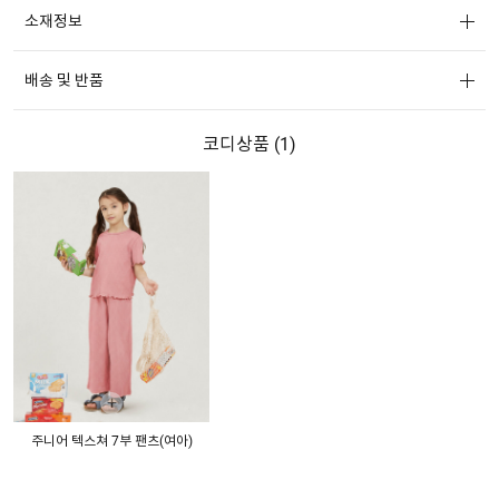
소재정보
배송 및 반품
코디상품 (
1
)
+
주니어 텍스쳐 7부 팬츠(여아)