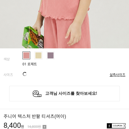
색상
01 로제트
사이즈
실측사이즈
주니어 텍스처 반팔 티셔츠(여아)
8,400
원
16,800원