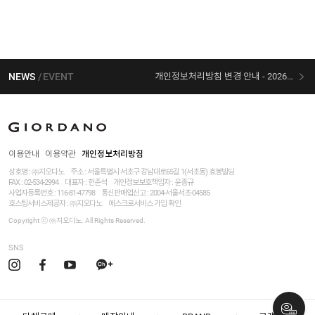
NEWS
EVENT
개인정보처리방침 변경 안내 - 2026/07/30 시행
[선착순 사은품] 지오다노 X 슈퍼마리오 콜라보
이용안내
이용약관
개인정보처리방침
상호명 : ㈜지오다노
주소 : 서울특별시 서초구 강남대로65길 1(서초동) 효봉빌딩
FAX : 02-534-2994
대표자 : 한준석
개인정보보호책임자 :
윤종규
사업자등록번호 :
116-81-47798
통신판매업신고 : 2004-서울서초-04585
호스팅서비스제공자 : ㈜지오다노
에스크로서비스 가입 확인
Copyright ⓒ ㈜지오다노. All Rights Reserved.
SNS