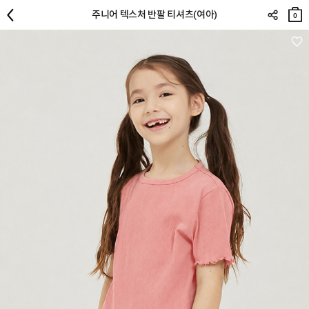
장바
주니어 텍스처 반팔 티셔츠(여아)
구니
0