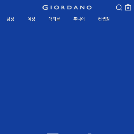
검색
장바
구니
0
남성
여성
액티브
주니어
컨셉원