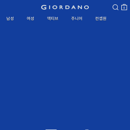
검색
장바
구니
0
남성
여성
액티브
주니어
컨셉원