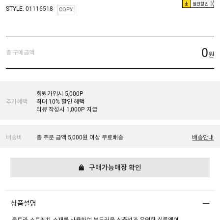
플친할인
STYLE. 01116518
COPY
0
총 구매금액
원
회원가입시 5,000P
추가혜택
최대 10% 할인 혜택
리뷰 작성시 1,000P 지급
배송비
총 주문 금액 5,000원 이상 무료배송
배송안내
구매가능매장 확인
상품설명
울트라 스트레치 소재를 사용하여 부드러운 신축성과 유연한 실루엣이