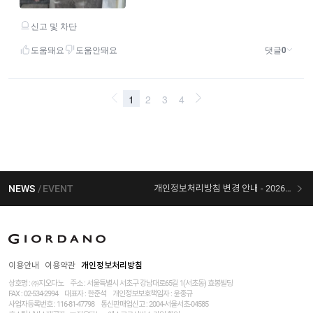
NEWS
EVENT
개인정보처리방침 변경 안내 - 2026/07/30 시행
[선착순 사은품] 지오다노 X 슈퍼마리오 콜라보
이용안내
이용약관
개인정보처리방침
상호명 : ㈜지오다노
주소 : 서울특별시 서초구 강남대로65길 1(서초동) 효봉빌딩
FAX : 02-534-2994
대표자 : 한준석
개인정보보호책임자 :
윤종규
사업자등록번호 :
116-81-47798
통신판매업신고 : 2004-서울서초-04585