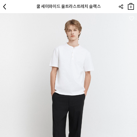
장바
쿨 세미와이드 울트라스트레치 슬랙스
구니
0