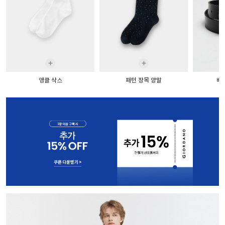
+
+
앵클 삭스
패턴 장목 양말
베