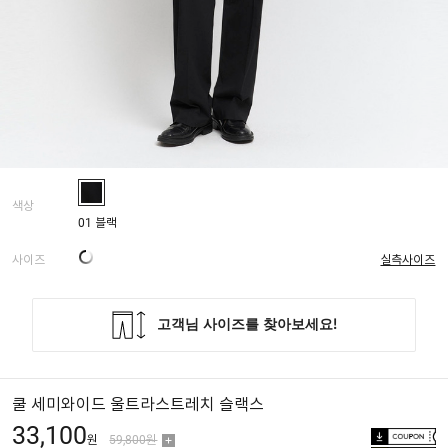
색상
01 블랙
사이즈
실측사이즈
쿨 세미와이드 울트라스트레치 슬랙스
33,100
원
59,800원