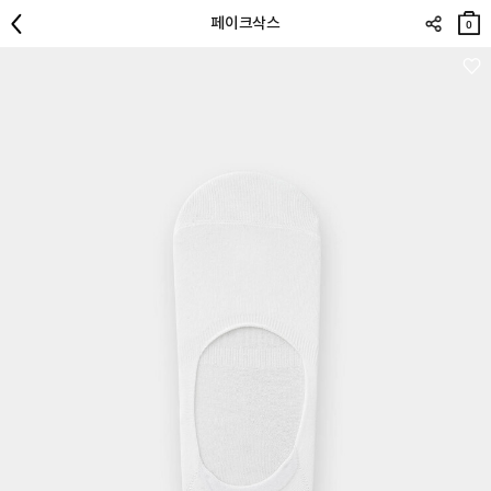
장바
페이크삭스
구니
0