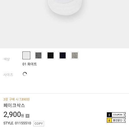
색상
01 화이트
사이즈
3장 구매 시 7,890원
페이크삭스
2,900
원
플친할인
STYLE. 01155510
COPY