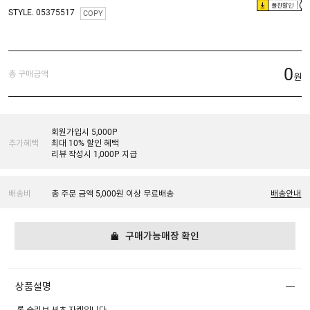
플친할인
STYLE. 05375517
COPY
0
총 구매금액
원
회원가입시 5,000P
추가혜택
최대 10% 할인 혜택
리뷰 작성시 1,000P 지급
배송비
총 주문 금액 5,000원 이상 무료배송
배송안내
구매가능매장 확인
상품설명
롱 슬리브 셔츠 자켓입니다.