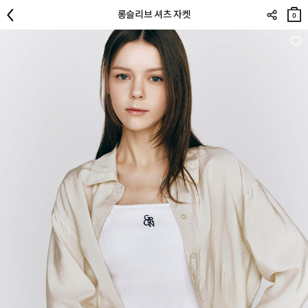
장바
롱슬리브 셔츠 자켓
구니
0