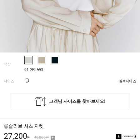
색상
01 아이보리
사이즈
실측사이즈
롱슬리브 셔츠 자켓
27,200
원
49,800원