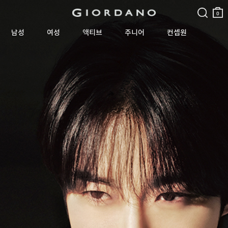
검색
장바
구니
0
남성
여성
액티브
주니어
컨셉원