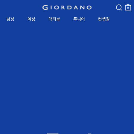
검색
장바
구니
0
남성
여성
액티브
주니어
컨셉원