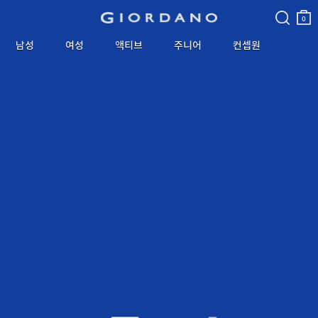
검색
장바
구니
0
남성
여성
액티브
주니어
컨셉원