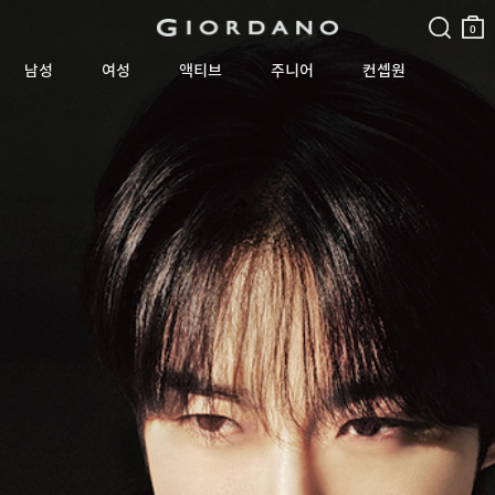
검색
장바
구니
0
남성
여성
액티브
주니어
컨셉원