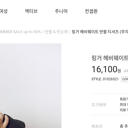
여성
액티브
주니어
컨셉원
UMMER SALE up to 50%
/
반팔 & 민소매
/
링거 헤비웨이트 반팔 티셔츠 (무
링거 헤비웨이트
16,100
원
2
STYLE. 01026521
CO
회원가
추가혜택
최대 
리뷰 
배송비
총 주