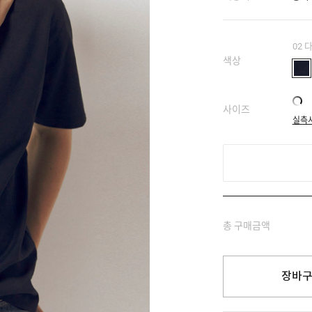
02
색상
사이즈
실측
총 구매금액
장바구