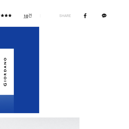
건
SHARE
10