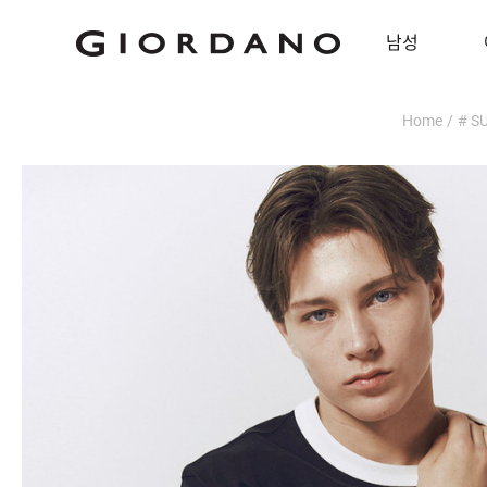
남성
Home
/
# S