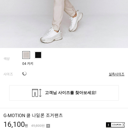
색상
04 카키
사이즈
실측사이즈
G-MOTION 쿨 나일론 조거팬츠
16,100
원
49,800원