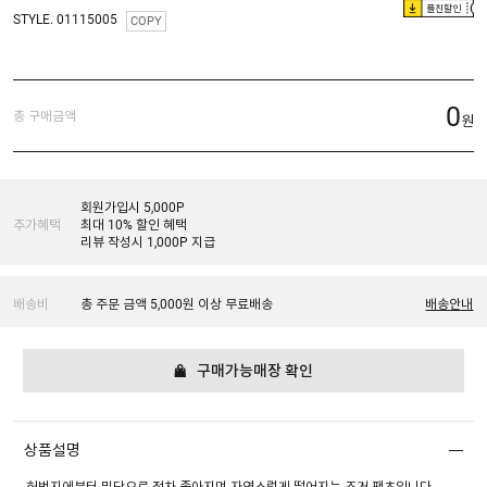
플친할인
STYLE. 01115005
COPY
0
총 구매금액
원
회원가입시 5,000P
추가혜택
최대 10% 할인 혜택
리뷰 작성시 1,000P 지급
배송비
총 주문 금액 5,000원 이상 무료배송
배송안내
구매가능매장 확인
상품설명
허벅지에부터 밑단으로 점차 좁아지며 자연스럽게 떨어지는 조거 팬츠입니다.