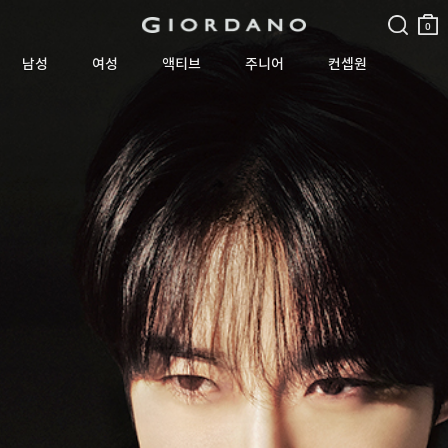
검색
장바
구니
0
남성
여성
액티브
주니어
컨셉원