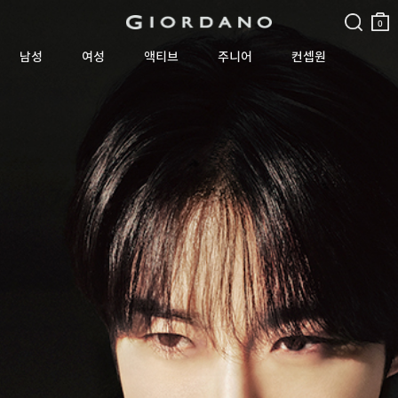
검색
장바
구니
0
남성
여성
액티브
주니어
컨셉원