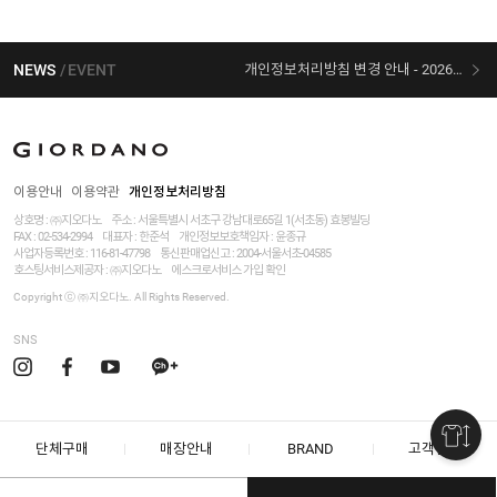
NEWS
EVENT
개인정보처리방침 변경 안내 - 2026/07/30 시행
[선착순 사은품] 지오다노 X 슈퍼마리오 콜라보
이용안내
이용약관
개인정보처리방침
상호명 : ㈜지오다노
주소 : 서울특별시 서초구 강남대로65길 1(서초동) 효봉빌딩
FAX : 02-534-2994
대표자 : 한준석
개인정보보호책임자 :
윤종규
사업자등록번호 :
116-81-47798
통신판매업신고 : 2004-서울서초-04585
호스팅서비스제공자 : ㈜지오다노
에스크로서비스 가입 확인
Copyright ⓒ ㈜지오다노. All Rights Reserved.
SNS
단체구매
매장안내
BRAND
고객센터