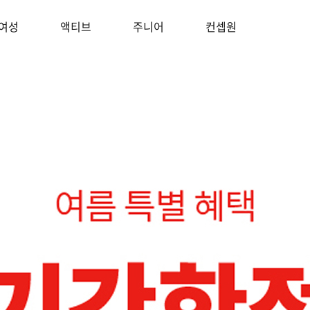
여성
액티브
주니어
컨셉원