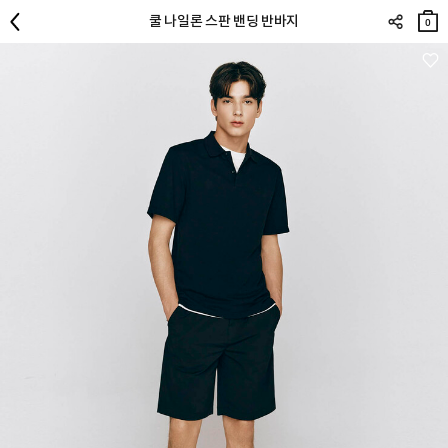
장바
쿨 나일론 스판 밴딩 반바지
구니
0