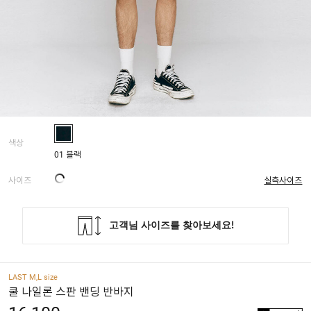
색상
01 블랙
사이즈
실측사이즈
LAST M,L size
쿨 나일론 스판 밴딩 반바지