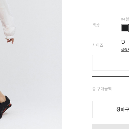
04 
색상
사이즈
실측
총 구매금액
장바구