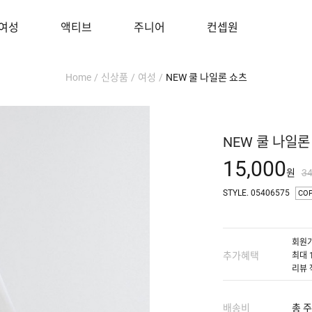
여성
액티브
주니어
컨셉원
Home
/
신상품
/
여성
/
NEW 쿨 나일론 쇼츠
NEW 쿨 나일론
15,000
원
3
STYLE. 05406575
CO
회원가
추가혜택
최대 
리뷰 
배송비
총 주