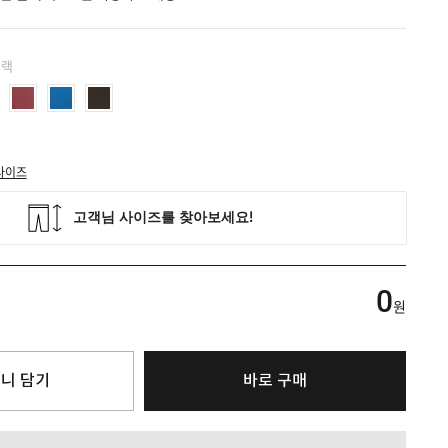
블랙
사이즈
0
원
니 담기
바로 구매