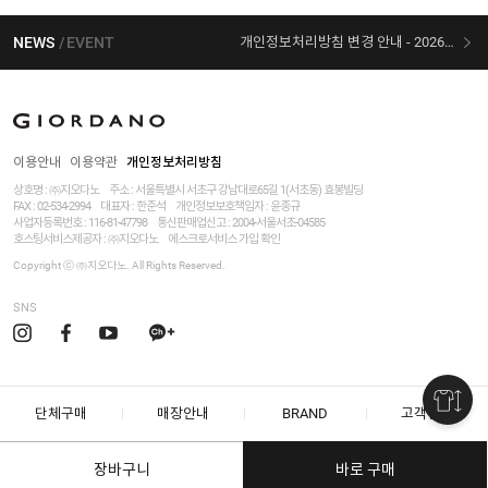
NEWS
EVENT
개인정보처리방침 변경 안내 - 2026/07/30 시행
[선착순 사은품] 지오다노 X 슈퍼마리오 콜라보
이용안내
이용약관
개인정보처리방침
상호명 : ㈜지오다노
주소 : 서울특별시 서초구 강남대로65길 1(서초동) 효봉빌딩
FAX : 02-534-2994
대표자 : 한준석
개인정보보호책임자 :
윤종규
사업자등록번호 :
116-81-47798
통신판매업신고 : 2004-서울서초-04585
호스팅서비스제공자 : ㈜지오다노
에스크로서비스 가입 확인
Copyright ⓒ ㈜지오다노. All Rights Reserved.
SNS
단체구매
매장안내
BRAND
고객센터
장바구니
바로 구매