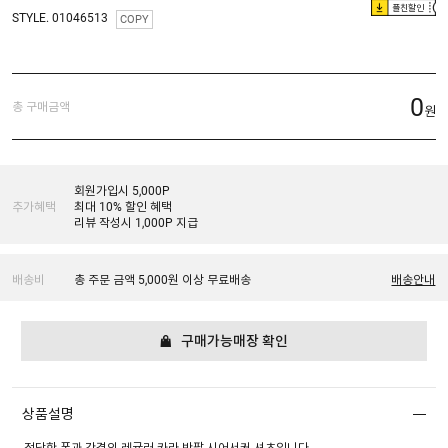
플친할인
STYLE. 01046513
COPY
0
총 구매금액
원
회원가입시 5,000P
추가혜택
최대 10% 할인 혜택
리뷰 작성시 1,000P 지급
배송비
총 주문 금액 5,000원 이상 무료배송
배송안내
구매가능매장 확인
상품설명
적당한 폭과 간격의 레귤러 카라 반팔 시어서커 셔츠입니다.