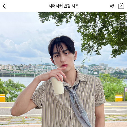
장바
시어서커 반팔 셔츠
구니
0