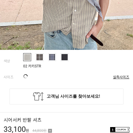
색상
02 카키STR
사이즈
실측사이즈
시어서커 반팔 셔츠
33,100
원
44,800원