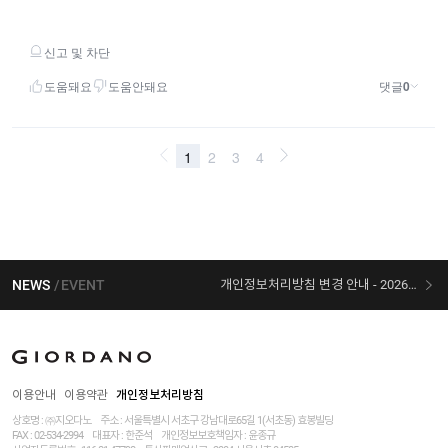
NEWS
EVENT
개인정보처리방침 변경 안내 - 2026/07/30 시행
[선착순 사은품] 지오다노 X 슈퍼마리오 콜라보
이용안내
이용약관
개인정보처리방침
상호명 : ㈜지오다노
주소 : 서울특별시 서초구 강남대로65길 1(서초동) 효봉빌딩
FAX : 02-534-2994
대표자 : 한준석
개인정보보호책임자 :
윤종규