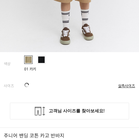
색상
01 카키
사이즈
실측사이즈
주니어 밴딩 코튼 카고 반바지