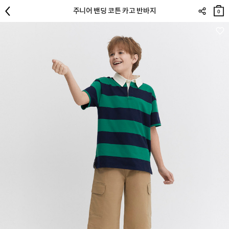
장바
주니어 밴딩 코튼 카고 반바지
구니
0