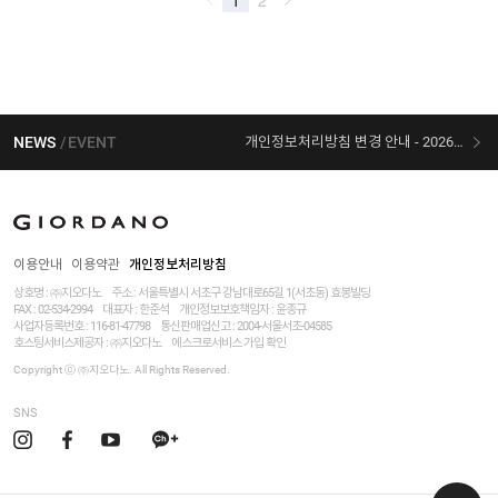
NEWS
EVENT
개인정보처리방침 변경 안내 - 2026/07/30 시행
[선착순 사은품] 지오다노 X 슈퍼마리오 콜라보
이용안내
이용약관
개인정보처리방침
상호명 : ㈜지오다노
주소 : 서울특별시 서초구 강남대로65길 1(서초동) 효봉빌딩
FAX : 02-534-2994
대표자 : 한준석
개인정보보호책임자 :
윤종규
사업자등록번호 :
116-81-47798
통신판매업신고 : 2004-서울서초-04585
호스팅서비스제공자 : ㈜지오다노
에스크로서비스 가입 확인
Copyright ⓒ ㈜지오다노. All Rights Reserved.
SNS