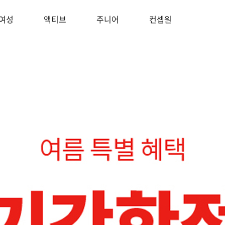
여성
액티브
주니어
컨셉원