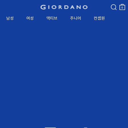
검색
장바
구니
0
남성
여성
액티브
주니어
컨셉원