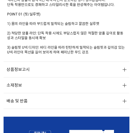
단독 착용만으로도 경쾌하고 스타일리시한 룩을 완성해주는 아이템입니다.
POINT 01 (핏/실루엣)
1) 몸의 라인을 따라 부드럽게 밀착되는 슬림하고 깔끔한 실루엣
2) 적당한 암홀 라인: 단독 착용 시에도 부담스럽지 않은 적절한 암홀 깊이로 활동
성과 스타일을 동시에 확보
3) 슬림핏 U넥 디자인: 바디 라인을 따라 탄탄하게 밀착되는 슬림핏과 깊이감 있는
U넥 라인이 목선을 길어 보이게 하며 페미닌한 무드 강조
POINT 02(디테일)
상품정보고시
1) 링거 배색 포인트: 넥과 암홀 라인에 바디 컬러와 대비되는 배색(Ringer) 디테일
을 적용하여
빈티지하면서도 세련된 포인트 부여
소재정보
2) EMB 로고: 가슴 부분에 입체감이 느껴지는 자수 로고를 더해 미니멀하면서도
고급스러운 브랜드 아이덴티티 표현
배송 및 반품
POINT 03(소재)
1) COTTON 96% / SPAN 4% 혼용 원사를 사용하여 톡톡하면서도 텐션감 있는
소재
2) 220G/M2 중량감의 적당한 두께감으로 비침을 최소화하고 안정적인 터치감을
구현