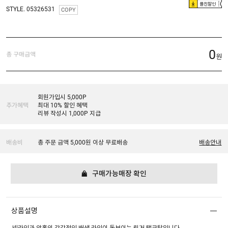
플친할인
STYLE. 05326531
COPY
0
총 구매금액
원
회원가입시 5,000P
추가혜택
최대 10% 할인 혜택
리뷰 작성시 1,000P 지급
배송비
총 주문 금액 5,000원 이상 무료배송
배송안내
구매가능매장 확인
상품설명
넥라인과 암홀의 감각적인 배색 라인이 돋보이는 링거 탱크탑입니다.