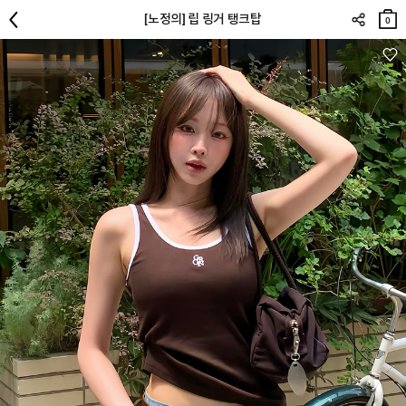
장바
[노정의] 립 링거 탱크탑
구니
0