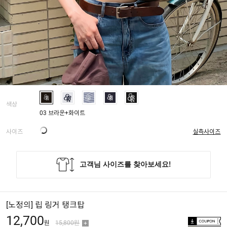
색상
03 브라운+화이트
사이즈
실측사이즈
[노정의] 립 링거 탱크탑
12,700
원
15,800원