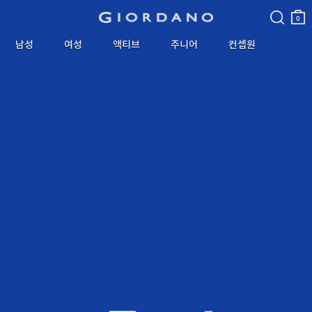
검색
장바
구니
0
남성
여성
액티브
주니어
컨셉원