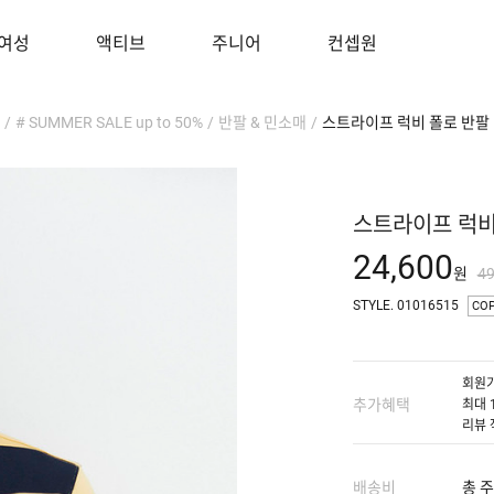
여성
액티브
주니어
컨셉원
/
# SUMMER SALE up to 50%
/
반팔 & 민소매
/
스트라이프 럭비 폴로 반팔
스트라이프 럭비
24,600
원
4
STYLE. 01016515
CO
회원가
추가혜택
최대 
리뷰 
배송비
총 주