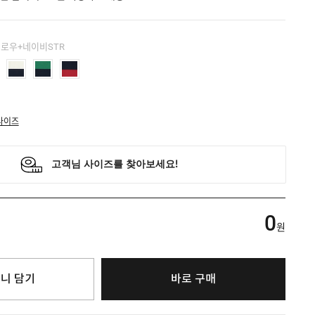
옐로우+네이비STR
사이즈
0
원
니 담기
바로 구매