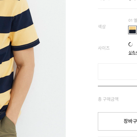
01 
색상
사이즈
실측
총 구매금액
장바구