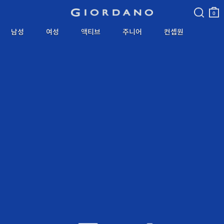
검색
장바
구니
0
남성
여성
액티브
주니어
컨셉원