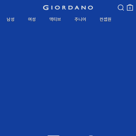
검색
장바
구니
0
남성
여성
액티브
주니어
컨셉원