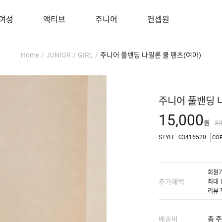
여성
액티브
주니어
컨셉원
Home
/
JUNIOR
/
GIRL
/
주니어 풀밴딩 나일론 쿨 팬츠(여아)
주니어 풀밴딩 
15,000
원
3
STYLE. 03416520
CO
회원가
추가혜택
최대 
리뷰 
배송비
총 주