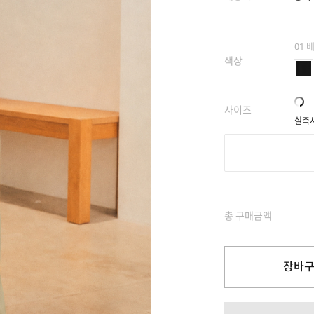
01 
색상
사이즈
실측
총 구매금액
장바구