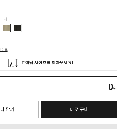
베이지
사이즈
0
원
니 담기
바로 구매