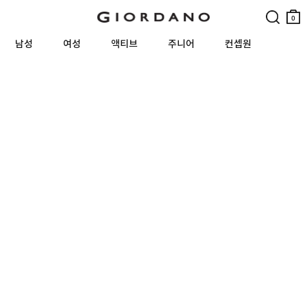
검색
장바
구니
0
남성
여성
액티브
주니어
컨셉원