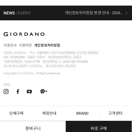
NEWS
EVENT
개인정보처리방침 변경 안내 - 2026/07/30 시행
[선착순 사은품] 지오다노 X 슈퍼마리오 콜라보
이용안내
이용약관
개인정보처리방침
상호명 : ㈜지오다노
주소 : 서울특별시 서초구 강남대로65길 1(서초동) 효봉빌딩
FAX : 02-534-2994
대표자 : 한준석
개인정보보호책임자 :
윤종규
사업자등록번호 :
116-81-47798
통신판매업신고 : 2004-서울서초-04585
호스팅서비스제공자 : ㈜지오다노
에스크로서비스 가입 확인
Copyright ⓒ ㈜지오다노. All Rights Reserved.
SNS
단체구매
매장안내
BRAND
고객센터
장바구니
바로 구매