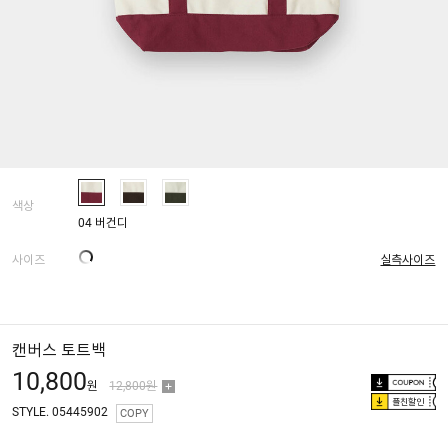
색상
04 버건디
사이즈
실측사이즈
캔버스 토트백
10,800
원
12,800원
플친할인
STYLE. 05445902
COPY