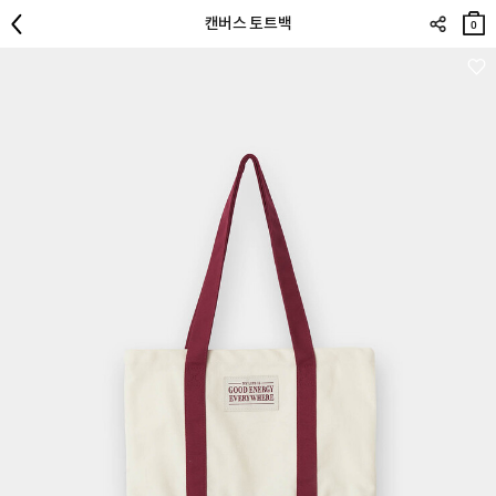
장바
캔버스 토트백
구니
0