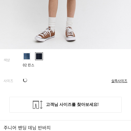
색상
02 린스
사이즈
실측사이즈
주니어 밴딩 데님 반바지