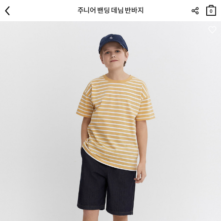
장바
주니어 밴딩 데님 반바지
구니
0