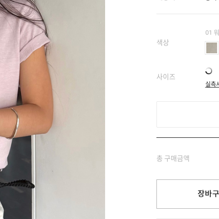
01
색상
사이즈
실측
총 구매금액
장바구