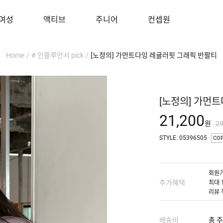
여성
액티브
주니어
컨셉원
Home
/
# 인플루언서 pick
/
[노정의] 가먼트다잉 레귤러핏 그래픽 반팔티
[노정의] 가먼
21,200
원
2
STYLE. 05396505
CO
회원가
추가혜택
최대 
리뷰 
배송비
총 주